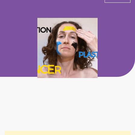
Stratégie visuelle et branding digital
: Définition
de l’identité graphique et du positionnement digital, en
cohérence avec les valeurs éthiques de la marque.
Optimisation du contenu et SEO responsable
:
Création de contenus adaptés aux exigences des
moteurs de recherche, tout en privilégiant une
approche respectueuse (mots-clés pertinents,
structure légère).
Accompagnement sur les réseaux sociaux
: Mise
en place d’une stratégie de contenu engageante,
valorisant les engagements écologiques et la
transparence de la marque.
Grâce à cette approche
technique et éthique
, Merci
Suzanne bénéficie aujourd’hui d’une plateforme optimisée,
alliant
performance, durabilité et expérience
utilisateur transactionnelle fluide
.