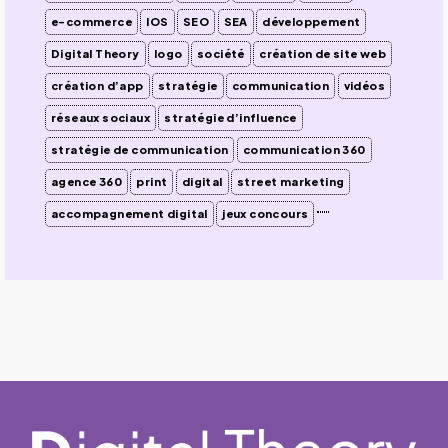
e-commerce
IOS
SEO
SEA
développement
Digital Theory
logo
société
création de site web
création d’app
stratégie
communication
vidéos
réseaux sociaux
stratégie d’influence
stratégie de communication
communication 360
agence 360
print
digital
street marketing
accompagnement digital
jeux concours