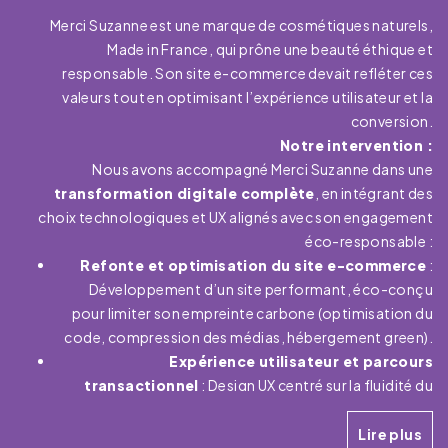
Merci Suzanne est une marque de cosmétiques naturels,
Made in France, qui prône une beauté éthique et
responsable. Son site e-commerce devait refléter ces
valeurs tout en optimisant l’expérience utilisateur et la
conversion.
Notre intervention :
Nous avons accompagné Merci Suzanne dans une
transformation digitale complète
, en intégrant des
choix technologiques et UX alignés avec son engagement
éco-responsable :
Refonte et optimisation du site e-commerce
:
Développement d’un site performant, éco-conçu
pour limiter son empreinte carbone (optimisation du
code, compression des médias, hébergement green).
Expérience utilisateur et parcours
transactionnel
: Design UX centré sur la fluidité du
parcours d’achat, avec une approche
data-driven
pour maximiser les taux de conversion.
Lire plus