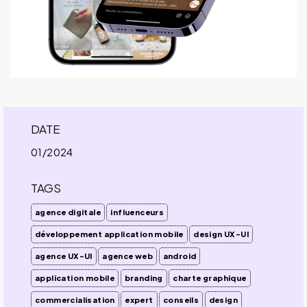
DATE
01/2024
TAGS
agence digitale
influenceurs
développement application mobile
design UX-UI
agence UX-UI
agence web
android
application mobile
branding
charte graphique
commercialisation
expert
conseils
design