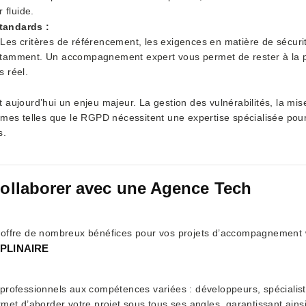
 fluide.
tandards :
Les critères de référencement, les exigences en matière de sécuri
tamment. Un accompagnement expert vous permet de rester à la p
 réel.
 aujourd’hui un enjeu majeur. La gestion des vulnérabilités, la mise
rmes telles que le RGPD nécessitent une expertise spécialisée pour é
s.
ollaborer avec une Agence Tech
 offre de nombreux bénéfices pour vos projets d’accompagnement 
IPLINAIRE
professionnels aux compétences variées : développeurs, spécialis
met d’aborder votre projet sous tous ses angles, garantissant ains