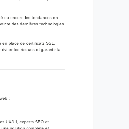
té ou encore les tendances en
ointe des dernières technologies
 en place de certificats SSL,
viter les risques et garantir la
web :
tes UX/UI, experts SEO et
i une solution complète et